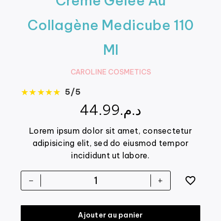
Crème Gelée Au
Collagène Medicube 110
Ml
CAROLINE COSMETICS
★
★
★
★
★
5/5
44.99
د.م.
Lorem ipsum dolor sit amet, consectetur
adipisicing elit, sed do eiusmod tempor
incididunt ut labore.
-
+
Ajouter au panier