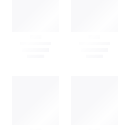
Prix:
FILTRER PAR
STATUT
Tout afficher
En vente
En stock
POUR LE CORPS