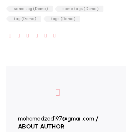
some tag (Demo)
some tags (Demo)
tag (Demo)
tags (Demo)
/
mohamedzed197@gmail.com
ABOUT AUTHOR