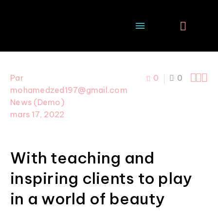



Par
0
0
mohamedzed197@gmail.com
News (Demo)
mars 17, 2022
With teaching and
inspiring clients to play
in a world of beauty